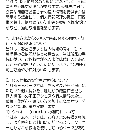
当社は､個人情報の取り扱いについて､第三者に
業務を委託する場合があります｡委託先に対し、
必要な範囲でお客さまの個人情報を提供または
開示する場合には、個人情報管理の徹底、再提
供の禁止、情報漏えい防止等を契約で義務づけ
るなど、適切な措置を講じます。
5．お客さまからの個人情報に関する開示・訂
正・削除の請求について
当社は、お客さまより個人情報の開示・訂正・
削除等のご依頼があった場合は、当社所定の手
続に従い、ご依頼者が本人または代理人である
ことを確認させていただいたうえで、合理的な
範囲で速やかに対応いたします。
6．個人情報の安全管理対策について
当社ホームページでは、お客さまからご提供い
ただいた個人情報を、適切かつ厳重に管理し、
個人情報への不正アクセスや個人情報の紛失・
破壊・改ざん・漏えい等の防止に必要かつ十分
な安全管理対策を実施します。
1）クッキー（cookie）の利用について
当社ホームページでは、お客さまの負担を軽減
し、より便利にご利用いただけるよう、クッキ
ーと呼ばれる技術を使用しているページがあり