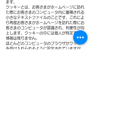
ます。
クッキーとは、お客さまがホームページに訪れ
た際にお客さまのコンピュータ内に蓄積される
小さなテキストファイルのことです。これによ
り再度お客さまがホームページを訪れた際にお
客さまのコンピュータが認識され、利便性が向
上します。クッキーの中には個人が特定できる
情報は残りません。
ほとんどのコンピュータのブラウザがクッキー
を受け入れられるように設定されていますが、
ご使用のブラウザでクッキーの受け入れを拒否
する設定をすることも可能です。但し、その結
果、ホームページの一部の機能が正常に作動し
ない場合がありますのでご了承ください。
2）他サイトのリンクについて
当社ホームページには、お客さまに対し、有用
な情報・サービスをご提供するため他の会社の
運営するホームページへのリンクがあります。
リンク先のホームページにおける個人情報につ
いて、当社は一切責任を負うことができません
ので、あらかじめご了承ください。
3）個人情報の保管場所について
当社ホームページはWixを利用しており、個人
情報は日本国外のデーターセンターで保管され
る場合があります。詳細はWix社のプライバシ