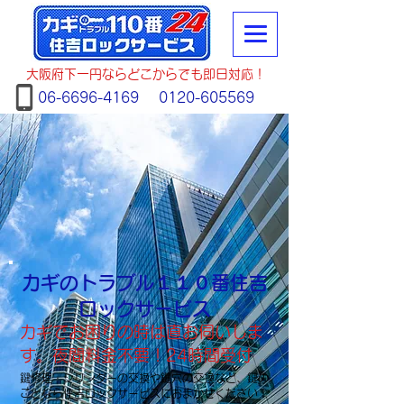
大阪府下一円ならどこからでも即日対応！
06-6696-4169
0120-605569
カギのトラブル１１０番住吉
ロックサービス
カギでお困りの時は直お伺いしま
す。夜間料金不要！24時間受付
鍵修理・シリンダーの交換や鍵穴の交換など、鍵の
ことなら住吉ロックサービスにおまかせください！